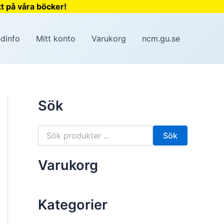
t på våra böcker!
dinfo
Mitt konto
Varukorg
ncm.gu.se
Sök
S
Sök
ö
k
e
Varukorg
f
t
e
r
Kategorier
: