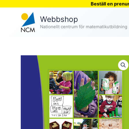
Beställ en prenu
Hoppa
Webbshop
till
innehåll
Nationellt centrum för matematikutbildning