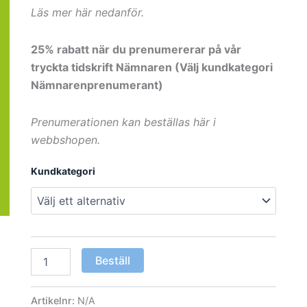
Läs mer här nedanför.
25% rabatt när du prenumererar på vår
tryckta tidskrift Nämnaren (Välj kundkategori
Nämnarenprenumerant)
Prenumerationen kan beställas här i
webbshopen.
Kundkategori
Små
Beställ
barns
matematik
-
Artikelnr:
N/A