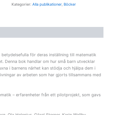
undervisning
Kategorier:
Alla publikationer
,
Böcker
och
lärande
mängd
etydelsefulla för deras inställning till matematik
vet. Denna bok handlar om hur små barn utvecklar
na i barnens närhet kan stödja och hjälpa dem i
ivningar av arbeten som har gjorts tillsammans med
tik – erfarenheter från ett pilotprojekt, som gavs
g, Ola Helenius, Görel Sterner, Karin Wallby