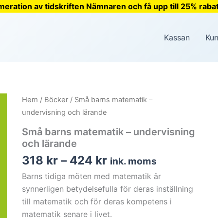
meration av tidskriften Nämnaren och få upp till 25% rabat
Kassan
Kun
Hem
/
Böcker
/ Små barns matematik –
undervisning och lärande
Små barns matematik – undervisning
och lärande
Prisintervall:
318
kr
–
424
kr
ink. moms
318 kr
Barns tidiga möten med matematik är
till
synnerligen betydelsefulla för deras inställning
424 kr
till matematik och för deras kompetens i
matematik senare i livet.