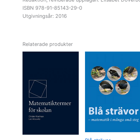
ISBN 978-91-85143-29-0
Utgivningsår: 2016
Relaterade produkter