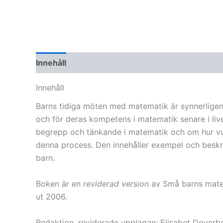
Innehåll
Ytterligare information
Innehåll
Barns tidiga möten med matematik är synnerligen b
och för deras kompetens i matematik senare i li
begrepp och tänkande i matematik och om hur vux
denna process. Den innehåller exempel och beskr
barn.
Boken är en
reviderad version
av Små barns matema
ut 2006.
Redaktion, reviderade upplagan: Elisabet Doverbor